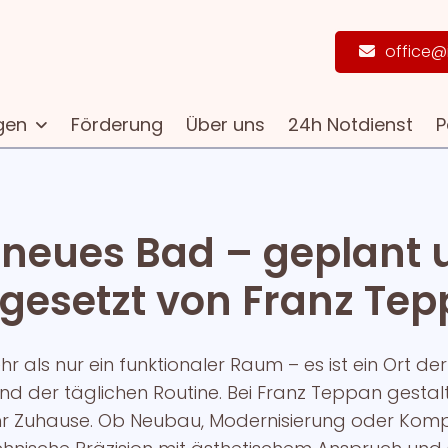
office@
gen
Förderung
Über uns
24h Notdienst
P
 neues Bad – geplant 
esetzt von Franz Te
hr als nur ein funktionaler Raum – es ist ein Ort de
d der täglichen Routine. Bei Franz Teppan gestalt
 Ihr Zuhause. Ob Neubau, Modernisierung oder Kom