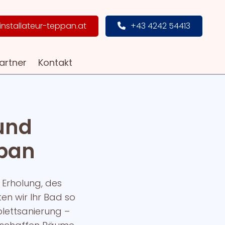
installateur-teppan.at
+43 4242 54413
artner
Kontakt
und
ppan
r Erholung, des
en wir Ihr Bad so
plettsanierung –