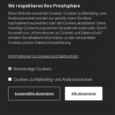
Wir respektieren Ihre Privatsphäre
Sofern innerhalb des Internetangebotes die
Möglichkeit zur Eingabe persönlicher oder
Diese Website verwendet Cookies. Cookies zu Marketing- und
Analysezwecken werden nur gesetzt, wenn Sie diese
geschäftlicher Daten (E-Mail-Adressen, Namen,
nachstehend auswählen oder alle Cookies akzeptieren. Diese
Anschriften) besteht, so erfolgt die Preisgabe
freiwillige Zustimmung können Sie jederzeit widerrufen. Durch
dieser Daten seitens des Nutzers auf ausdrücklich
Auswahl von „Informationen zu Cookies und Datenschutz“
erhalten Sie detaillierte Information zu den verwendeten
freiwilliger Basis. Die Inanspruchnahme und
Cookies und zur Datenschutzerklärung.
Bezahlung aller angebotenen Dienste ist - soweit
technisch möglich und zumutbar - auch ohne
Informationen zu Cookies und Datenschutz
Angabe solcher Daten bzw. unter Angabe
anonymisierter Daten oder eines Pseudonyms
Notwendige Cookies
gestattet. Die Nutzung der im Rahmen des
Impressums oder vergleichbarer Angaben
Cookies zu Marketing- und Analysezwecken
veröffentlichten Kontaktdaten wie Postanschriften,
Telefon- und Faxnummern sowie E-Mail-Adressen
Ausgewählte akzeptieren
Alle akzeptieren
durch Dritte zur Übersendung von nicht
ausdrücklich angeforderten Informationen ist nicht
gestattet. Rechtliche Schritte gegen die Versender