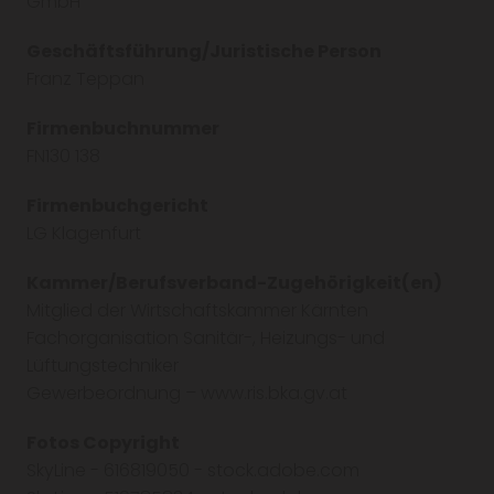
GmbH
Geschäftsführung/Juristische Person
Franz Teppan
Firmenbuchnummer
FN130 138
Firmenbuchgericht
LG Klagenfurt
Kammer/Berufsverband-Zugehörigkeit(en)
Mitglied der Wirtschaftskammer Kärnten
Fachorganisation Sanitär-, Heizungs- und
Lüftungstechniker
Gewerbeordnung – www.ris.bka.gv.at
Fotos Copyright
SkyLine - 616819050 - stock.adobe.com