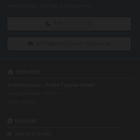
einem klaren Ziel: Ihre Zufriedenheit.
+43 4242 54413
office@installateur-teppan.at
Standort

1a Installateur - Franz Teppan GmbH
Gustav-Renker-Straße 6
9500 Villach
Kontakt

+43 4242 54413
