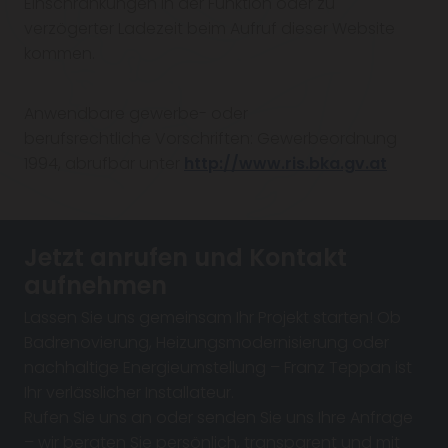
Einschränkungen in der Funktion oder zu
verzögerter Ladezeit beim Aufruf dieser Website
kommen.
Anwendbare gewerbe- oder
berufsrechtliche Vorschriften: Gewerbeordnung
1994, abrufbar unter
http://www.ris.bka.gv.at
Jetzt anrufen und Kontakt
aufnehmen
Lassen Sie uns gemeinsam Ihr Projekt starten! Ob
Badrenovierung, Heizungsmodernisierung oder
nachhaltige Energieumstellung – Franz Teppan ist
Ihr verlässlicher Installateur.
Rufen Sie uns an oder senden Sie uns Ihre Anfrage
– wir beraten Sie persönlich, transparent und mit