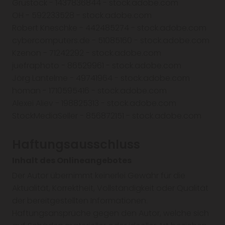
Grustock - 1437836844 - stock.adobe.com
OH - 592233528 - stock.adobe.com
Robert Kneschke - 442485274 - stock.adobe.com
cybercomputers.de - 51085160 - stock.adobe.com
Kzenon - 71242292 - stock.adobe.com
juefraphoto - 86529961 - stock.adobe.com
Jörg Lantelme - 49741964 - stock.adobe.com
homan - 1710595416 - stock.adobe.com
Alexei Aliev - 198825313 - stock.adobe.com
StockMediaSeller - 856872151 - stock.adobe.com
Haftungsausschluss
Inhalt des Onlineangebotes
Der Autor übernimmt keinerlei Gewähr für die
Aktualität, Korrektheit, Vollständigkeit oder Qualität
der bereitgestellten Informationen.
Haftungsansprüche gegen den Autor, welche sich