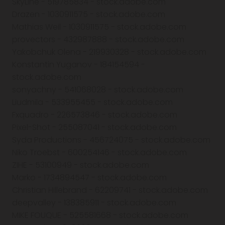
SkyLine - 519785834 - stock.adobe.com
Drazen - 1030911575 - stock.adobe.com
Mathias Weil - 1030911575 - stock.adobe.com
provectors - 432987888 - stock.adobe.com
Yakobchuk Olena - 219930328 - stock.adobe.com
Konstantin Yuganov - 184154594 -
stock.adobe.com
sonyachny - 541068028 - stock.adobe.com
Liudmila - 533955455 - stock.adobe.com
Fxquadro - 226573846 - stock.adobe.com
Pixel-Shot - 255087041 - stock.adobe.com
Syda Productions - 456724075 - stock.adobe.com
Niko Troebst - 600254146 - stock.adobe.com
ZIHE - 53100949 - stock.adobe.com
Marko - 1734894547 - stock.adobe.com
Christian Hillebrand - 62209741 - stock.adobe.com
deepvalley - 138385911 - stock.adobe.com
MIKE FOUQUE - 525581668 - stock.adobe.com